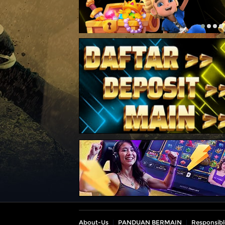
About-Us
|
PANDUAN BERMAIN
|
Responsibl