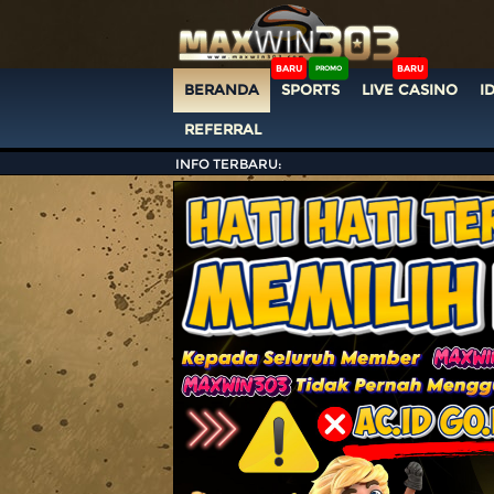
BARU
BARU
PROMO
BERANDA
SPORTS
LIVE CASINO
I
REFERRAL
INFO TERBARU: