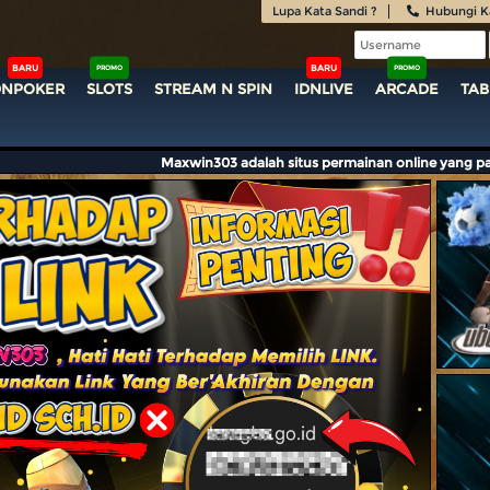
Lupa Kata Sandi ?
Hubungi K
BARU
BARU
PROMO
PROMO
DNPOKER
SLOTS
STREAM N SPIN
IDNLIVE
ARCADE
TAB
Maxwin303 adalah situs permainan online yang paling 