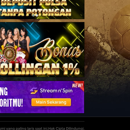
 yang paling laris saat ini.Hak Cipta Dilindungi.