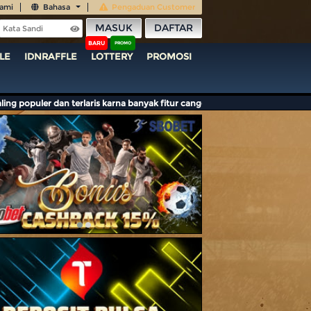
ami
Bahasa
Pengaduan Customer
DAFTAR
BARU
PROMO
LE
IDNRAFFLE
LOTTERY
PROMOSI
populer dan terlaris karna banyak fitur canggihnya
Maxwin303 adal